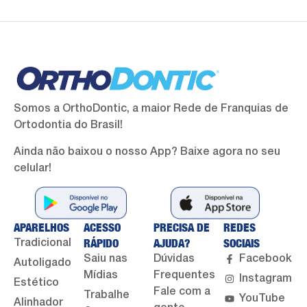
Somos a OrthoDontic, a maior Rede de Franquias de
Ortodontia do Brasil!
Ainda não baixou o nosso App? Baixe agora no seu
celular!
APARELHOS
ACESSO
PRECISA DE
REDES
RÁPIDO
AJUDA?
SOCIAIS
Tradicional
Saiu nas
Dúvidas
Facebook
Autoligado
Mídias
Frequentes
Instagram
Estético
Fale com a
Trabalhe
YouTube
Alinhador