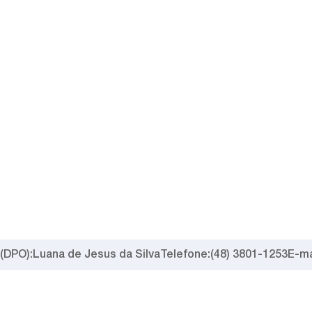
(DPO):
Luana de Jesus da Silva
Telefone:
(48) 3801-1253
E-ma