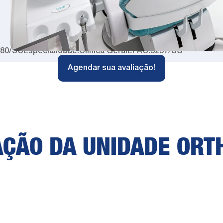
880/SC
Especialidade:
Clinica Geral
EPAO:
5257/SC
Agendar sua avaliação!
AÇÃO DA UNIDADE ORT