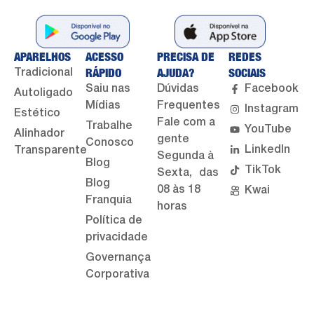
APARELHOS
ACESSO
PRECISA DE
REDES
RÁPIDO
AJUDA?
SOCIAIS
Tradicional
Saiu nas
Dúvidas
Facebook
Autoligado
Mídias
Frequentes
Instagram
Estético
Fale com a
Trabalhe
YouTube
Alinhador
gente
Conosco
LinkedIn
Transparente
Segunda à
Blog
TikTok
Sexta, das
Blog
08 às 18
Kwai
Franquia
horas
Política de
privacidade
Governança
Corporativa