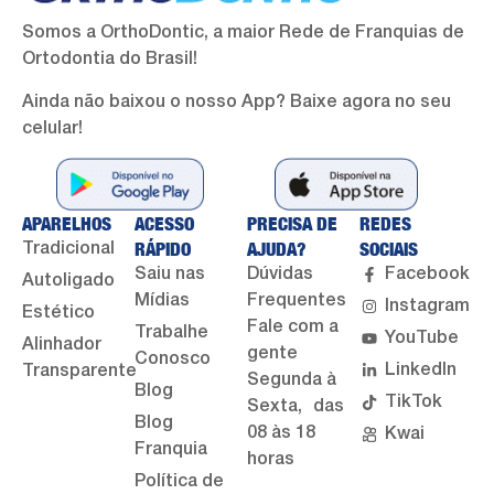
Somos a OrthoDontic, a maior Rede de Franquias de
Ortodontia do Brasil!
Ainda não baixou o nosso App? Baixe agora no seu
celular!
APARELHOS
ACESSO
PRECISA DE
REDES
RÁPIDO
AJUDA?
SOCIAIS
Tradicional
Saiu nas
Dúvidas
Facebook
Autoligado
Mídias
Frequentes
Instagram
Estético
Fale com a
Trabalhe
YouTube
Alinhador
gente
Conosco
LinkedIn
Transparente
Segunda à
Blog
TikTok
Sexta, das
Blog
08 às 18
Kwai
Franquia
horas
Política de