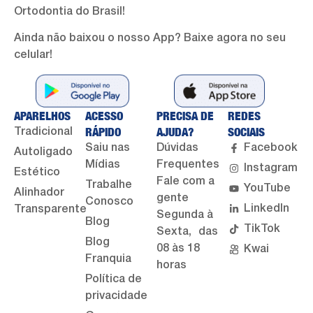
Ortodontia do Brasil!
Ainda não baixou o nosso App? Baixe agora no seu
celular!
APARELHOS
ACESSO
PRECISA DE
REDES
RÁPIDO
AJUDA?
SOCIAIS
Tradicional
Saiu nas
Dúvidas
Facebook
Autoligado
Mídias
Frequentes
Instagram
Estético
Fale com a
Trabalhe
YouTube
Alinhador
gente
Conosco
LinkedIn
Transparente
Segunda à
Blog
TikTok
Sexta, das
Blog
08 às 18
Kwai
Franquia
horas
Política de
privacidade