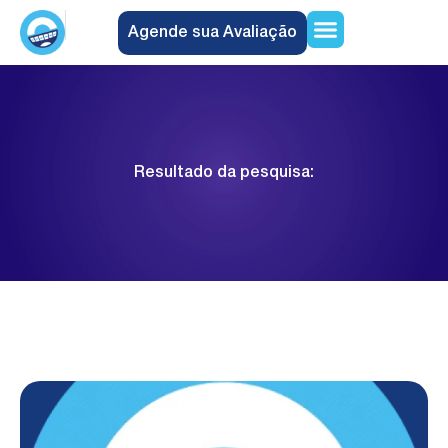
Agende sua Avaliação
Encontre uma Unidade
Quem Somos
Trabalhe Conosco
Resultado da pesquisa: